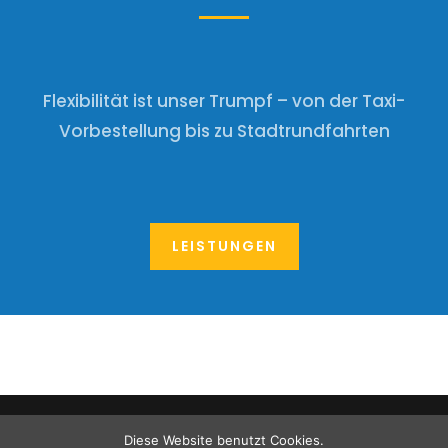
Flexibilität ist unser Trumpf – von der Taxi-
Vorbestellung bis zu Stadtrundfahrten
LEISTUNGEN
© 2019 Taxi Zentrale Mannheim eG
Diese Website benutzt Cookies.
Impressum
|
Datenschutz